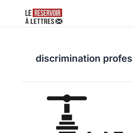
Aller
au
contenu
discrimination profes