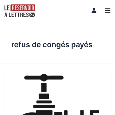
Aller
Mai
au
Men
contenu
refus de congés payés