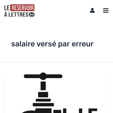
Aller
Mai
au
Men
contenu
salaire versé par erreur